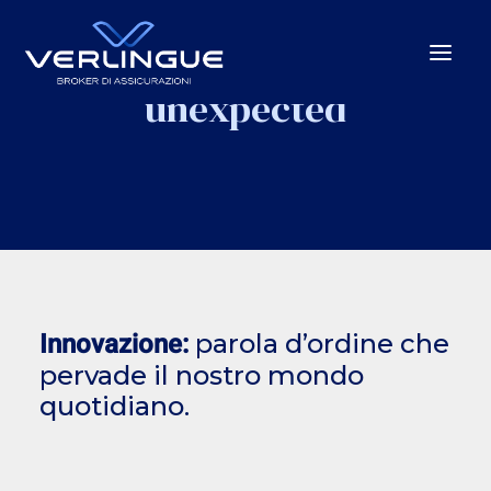
Beyond the
unexpected
Chi Siamo
Cosa Facciamo
Per le Imprese
Per la P.A.
Beyond the unexpected
Innovazione:
parola d’ordine che
Le nostre sedi
pervade il nostro mondo
News
quotidiano.
Careers