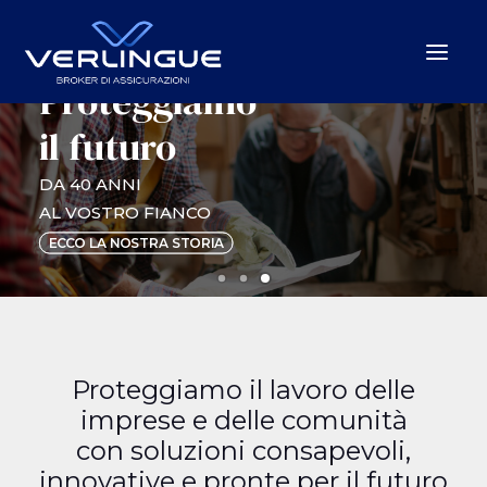
Proteggiamo
il futuro
Chi Siamo
DA 40 ANNI
Cosa Facciamo
AL VOSTRO FIANCO
Per le Imprese
ECCO LA NOSTRA STORIA
Per la P.A.
Beyond the unexpected
Le nostre sedi
News
Proteggiamo il lavoro delle
imprese e delle comunità
Careers
con soluzioni consapevoli,
innovative e pronte per il futuro