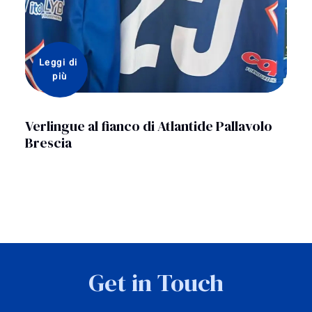
Leggi di 
L
più
Verlingue al fianco di Atlantide Pallavolo
Ena
Brescia
“ca
Get in Touch