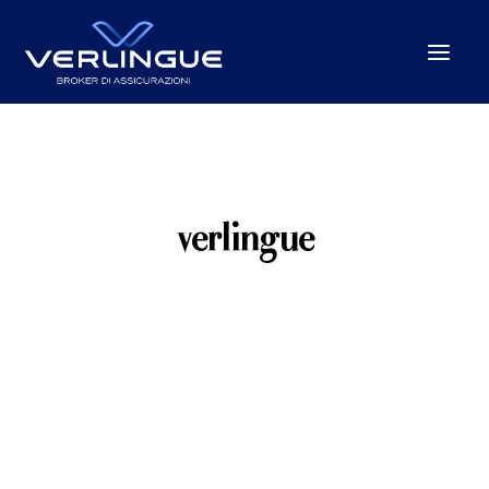
Chi Siamo
Cosa Facciamo
verlingue
Per le Imprese
Per la P.A.
Beyond the unexpected
Le nostre sedi
News
Careers