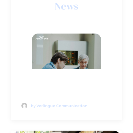
News
Leggi di 
più
by Verlingue Communication
Broker o agente
assicurativo: quale
differenza per le