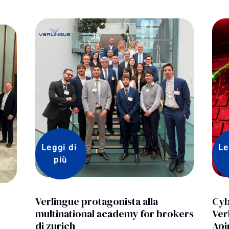
Leggi di 
più
Le
Cyber risk e continuità operativa:
Faun
kers
Verlingue al webinar di Confimi
il 
Apindustria Mantova