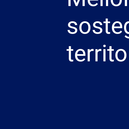
sosteg
territo