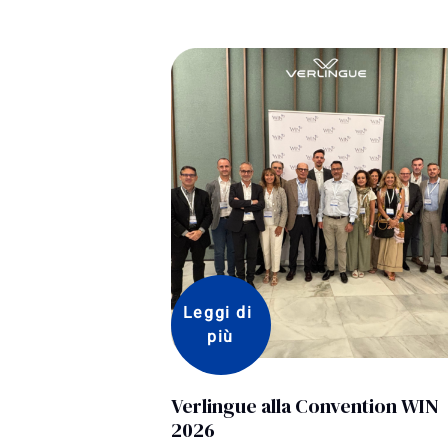
Leggi di 
più
Verlingue protagonista alla
vention WIN
multinational academy for bro
di zurich