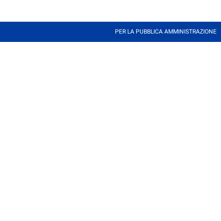
PER LA PUBBLICA AMMINISTRAZIONE
Proteggiamo il futuro
Verlingue Spa
Viale Adriano Olivetti, 36
38122 Trento
verlinguespa@pec.it
Partita IVA: 01628540229
Rag. Sociale: Verlingue Spa
verlingue.it