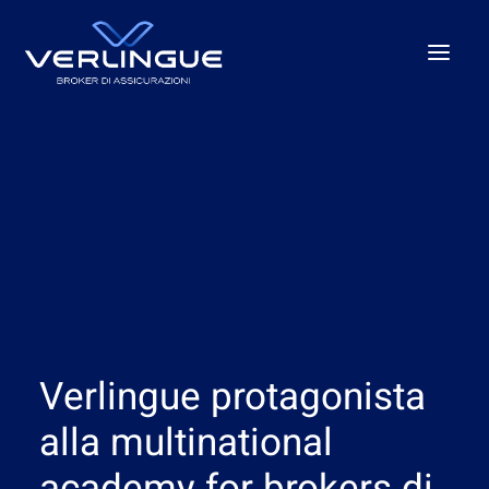
Chi Siamo
Cosa Facciamo
Per le Imprese
Per la P.A.
Beyond the unexpected
Le nostre sedi
Verlingue protagonista
News
Careers
alla multinational