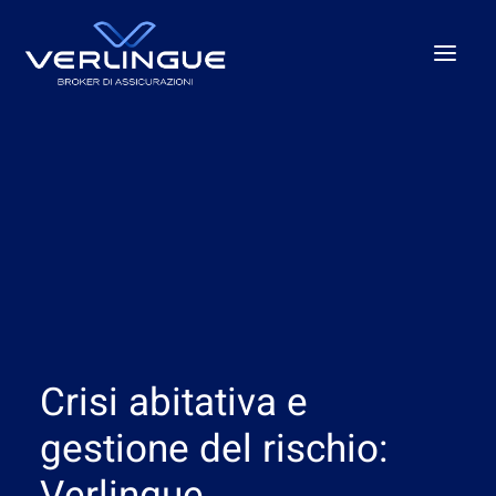
Chi Siamo
Cosa Facciamo
Per le Imprese
Per la P.A.
Beyond the unexpected
Le nostre sedi
Crisi abitativa e
News
Careers
gestione del rischio: