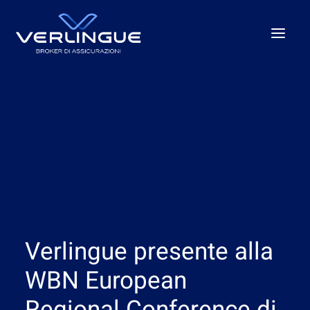
Chi Siamo
Cosa Facciamo
Per le Imprese
Per la P.A.
Beyond the unexpected
Le nostre sedi
Verlingue presente alla
News
Careers
WBN European