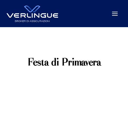
Chi Siamo
Cosa Facciamo
Festa di Primavera
Per le Imprese
Per la P.A.
Beyond the unexpected
Le nostre sedi
News
Careers