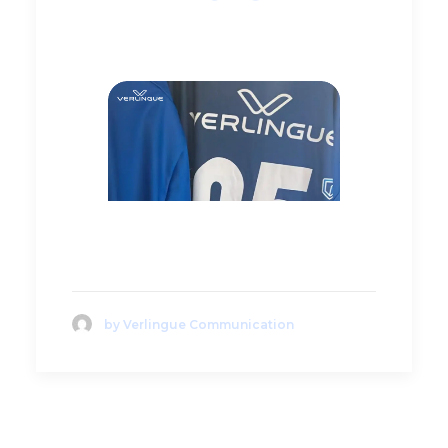
Leggi di 
più
by Verlingue Communication
Verlingue al fianco di
Atlantide Pallavolo
Brescia