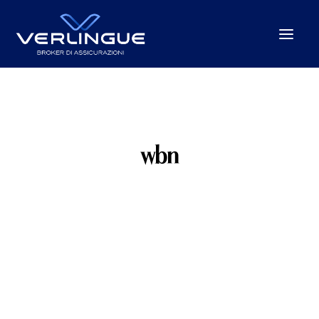
Chi Siamo
Cosa Facciamo
wbn
Per le Imprese
Per la P.A.
Beyond the unexpected
Le nostre sedi
News
Careers