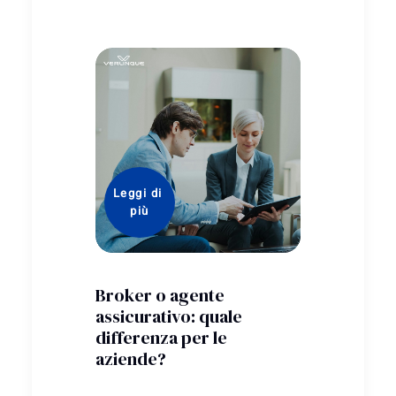
Leggi di 
più
Leggi di
più
el
e
sizione
Broker o agente
Verlingu
sa
assicurativo: quale
Atlantid
a
differenza per le
Brescia
aziende?
A in