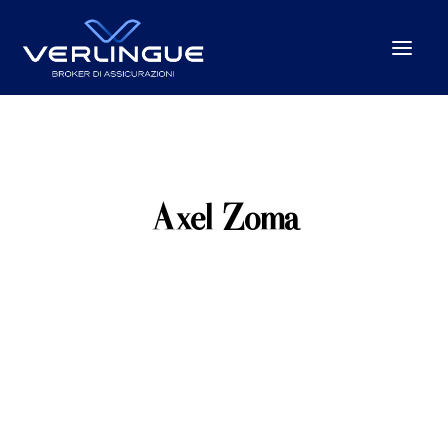
Chi Siamo
Cosa Facciamo
Axel Zoma
Per le Imprese
Per la P.A.
Beyond the unexpected
Le nostre sedi
News
Careers