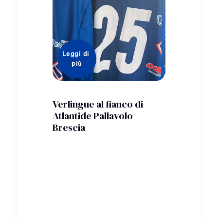
Leggi di 
Leggi di
più
più
el
e
sizione
Verlingue al fianco di
Enactus 
sa
Atlantide Pallavolo
Verlingu
a
Brescia
Enactus
A in